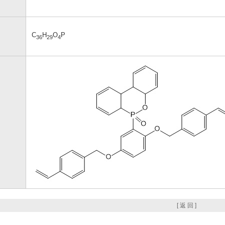
C
H
O
P
36
29
4
[ 返 回 ]