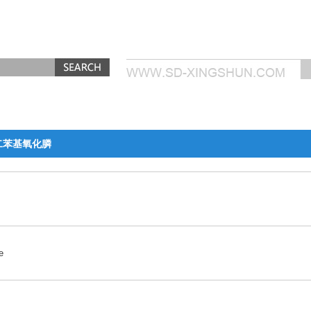
]二苯基氧化膦
e