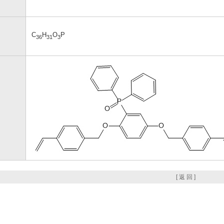
C
H
O
P
36
31
3
[ 返 回 ]